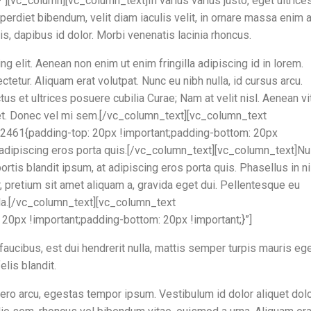
”][vc_column][vc_column_text]In varius varius justo, eget ultrice
perdiet bibendum, velit diam iaculis velit, in ornare massa enim a
uis, dapibus id dolor. Morbi venenatis lacinia rhoncus.
g elit. Aenean non enim ut enim fringilla adipiscing id in lorem.
etur. Aliquam erat volutpat. Nunc eu nibh nulla, id cursus arcu.
us et ultrices posuere cubilia Curae; Nam at velit nisl. Aenean vi
diet. Donec vel mi sem.[/vc_column_text][vc_column_text
461{padding-top: 20px !important;padding-bottom: 20px
t adipiscing eros porta quis.[/vc_column_text][vc_column_text]Nu
ortis blandit ipsum, at adipiscing eros porta quis. Phasellus in ni
 pretium sit amet aliquam a, gravida eget dui. Pellentesque eu
ula.[/vc_column_text][vc_column_text
px !important;padding-bottom: 20px !important;}”]
 faucibus, est dui hendrerit nulla, mattis semper turpis mauris eg
elis blandit.
ero arcu, egestas tempor ipsum. Vestibulum id dolor aliquet dol