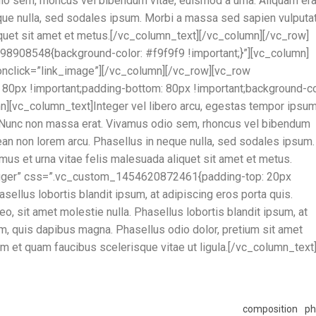
dio sem, rhoncus vel bibendum vitae, euismod a urna. Aliquam era
eque nulla, sed sodales ipsum. Morbi a massa sed sapien vulputa
liquet sit amet et metus.[/vc_column_text][/vc_column][/vc_row]
98908548{background-color: #f9f9f9 !important;}”][vc_column]
nclick=”link_image”][/vc_column][/vc_row][vc_row
px !important;padding-bottom: 80px !important;background-co
n][vc_column_text]Integer vel libero arcu, egestas tempor ipsum
re. Nunc non massa erat. Vivamus odio sem, rhoncus vel bibendum
nean non lorem arcu. Phasellus in neque nulla, sed sodales ipsum.
mus et urna vitae felis malesuada aliquet sit amet et metus.
igger” css=”.vc_custom_1454620872461{padding-top: 20px
sellus lobortis blandit ipsum, at adipiscing eros porta quis.
, sit amet molestie nulla. Phasellus lobortis blandit ipsum, at
um, quis dapibus magna. Phasellus odio dolor, pretium sit amet
um et quam faucibus scelerisque vitae ut ligula.[/vc_column_text
composition
ph