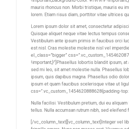
!important;background-color: #f9f9f9 !important;}
mauris rhoncus non. Morbi tristique, mauris eu im
lorem. Etiam risus diam, porttitor vitae ultrices q
Lorem ipsum dolor sit amet, consectetur adipiscin
Quisque aliquet neque vitae lectus tempus consect
Vestibulum ante ipsum primis in faucibus orci luct
est nisl. Cras molestie molestie nisl vel imper
el_class=”bigger” css=”.vc_custom_1454620872
!important;}”]Phasellus lobortis blandit ipsum, a
sed mi leo, sit amet molestie nulla. Phasellus lob
ipsum, quis dapibus magna. Phasellus odio dolor,
ipsum et quam faucibus scelerisque vitae ut lig
css=”.vc_custom_1454620888628{padding-top: 20
Nulla facilisi. Vestibulum pretium, dui eu aliquam
tellus. Nulla accumsan rutrum nibh, sed eleifend f
[/vc_column_text][vc_column_text]Integer vel lib