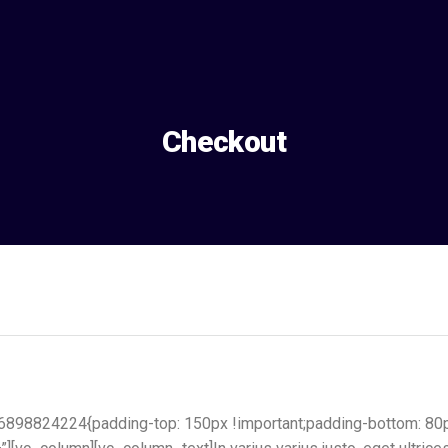
Checkout
6898824224{padding-top: 150px !important;padding-bottom: 80