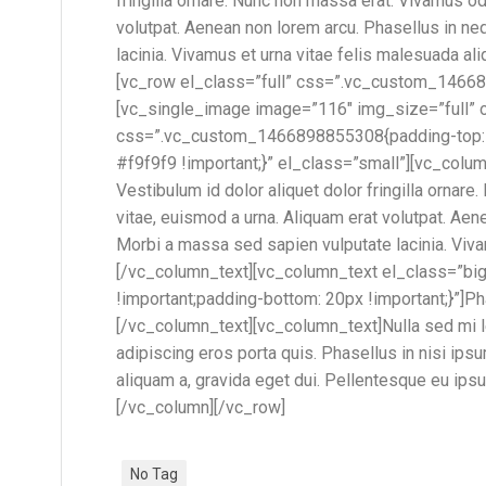
fringilla ornare. Nunc non massa erat. Vivamus o
volutpat. Aenean non lorem arcu. Phasellus in n
lacinia. Vivamus et urna vitae felis malesuada a
[vc_row el_class=”full” css=”.vc_custom_14668
[vc_single_image image=”116″ img_size=”full” o
css=”.vc_custom_1466898855308{padding-top: 80
#f9f9f9 !important;}” el_class=”small”][vc_colum
Vestibulum id dolor aliquet dolor fringilla orna
vitae, euismod a urna. Aliquam erat volutpat. Ae
Morbi a massa sed sapien vulputate lacinia. Viva
[/vc_column_text][vc_column_text el_class=”b
!important;padding-bottom: 20px !important;}”]Pha
[/vc_column_text][vc_column_text]Nulla sed mi leo
adipiscing eros porta quis. Phasellus in nisi ips
aliquam a, gravida eget dui. Pellentesque eu ips
[/vc_column][/vc_row]
No Tag