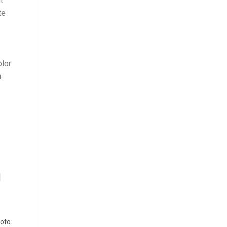
t
te
lor:
.
]
oto