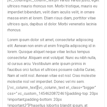
[vc_column][vc_column_text]In varius varius justo, eget
ultrices mauris rhoncus non. Morbi tristique, mauris eu
imperdiet bibendum, velit diam iaculis velit, in ornare
massa enim at lorem. Etiam risus diam, porttitor vitae
ultrices quis, dapibus id dolor. Morbi venenatis lacinia
rhoncus.
Lorem ipsum dolor sit amet, consectetur adipiscing
elit. Aenean non enim ut enim fringilla adipiscing id in
lorem. Quisque aliquet neque vitae lectus tempus
consectetur. Aliquam erat volutpat. Nunc eu nibh nulla,
id cursus arcu. Vestibulum ante ipsum primis in
faucibus orci luctus et ultrices posuere cubilia Curae;
Nam at velit nisl. Aenean vitae est nisl. Cras molestie
molestie nisl vel imperdiet. Donec vel mi sem.
[/vc_column_text][vc_column_text el_class=”bigger”
css=”.vc_custom_1454620872461{padding-top: 20px
!important;padding-bottom: 20px
!important;}”]Phasellus lobortis blandit ipsum, at