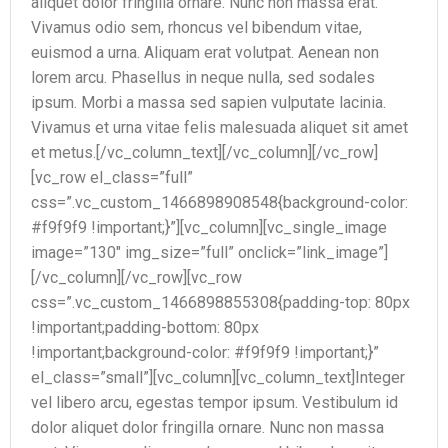
aliquet dolor fringilla ornare. Nunc non massa erat.
Vivamus odio sem, rhoncus vel bibendum vitae,
euismod a urna. Aliquam erat volutpat. Aenean non
lorem arcu. Phasellus in neque nulla, sed sodales
ipsum. Morbi a massa sed sapien vulputate lacinia.
Vivamus et urna vitae felis malesuada aliquet sit amet
et metus.[/vc_column_text][/vc_column][/vc_row]
[vc_row el_class=”full”
css=”.vc_custom_1466898908548{background-color:
#f9f9f9 !important;}”][vc_column][vc_single_image
image=”130″ img_size=”full” onclick=”link_image”]
[/vc_column][/vc_row][vc_row
css=”.vc_custom_1466898855308{padding-top: 80px
!important;padding-bottom: 80px
!important;background-color: #f9f9f9 !important;}”
el_class=”small”][vc_column][vc_column_text]Integer
vel libero arcu, egestas tempor ipsum. Vestibulum id
dolor aliquet dolor fringilla ornare. Nunc non massa