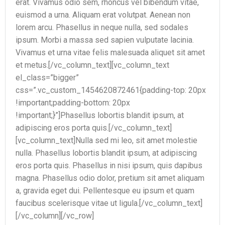
erat. Vivamus odio sem, rhoncus vel bibendum vitae,
euismod a urna. Aliquam erat volutpat. Aenean non
lorem arcu. Phasellus in neque nulla, sed sodales
ipsum. Morbi a massa sed sapien vulputate lacinia.
Vivamus et urna vitae felis malesuada aliquet sit amet
et metus.[/vc_column_text][vc_column_text
el_class=”bigger”
css=”.vc_custom_1454620872461{padding-top: 20px
!important;padding-bottom: 20px
!important;}”]Phasellus lobortis blandit ipsum, at
adipiscing eros porta quis.[/vc_column_text]
[vc_column_text]Nulla sed mi leo, sit amet molestie
nulla. Phasellus lobortis blandit ipsum, at adipiscing
eros porta quis. Phasellus in nisi ipsum, quis dapibus
magna. Phasellus odio dolor, pretium sit amet aliquam
a, gravida eget dui. Pellentesque eu ipsum et quam
faucibus scelerisque vitae ut ligula.[/vc_column_text]
[/vc_column][/vc_row]